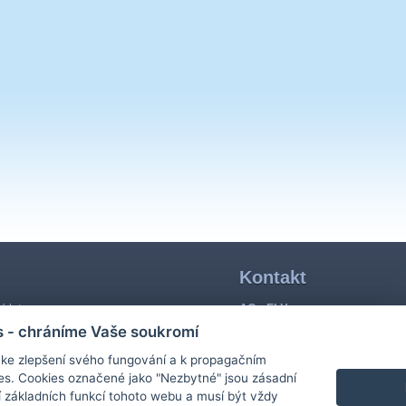
Kontakt
í lety
AC - FLY s.r.o.
ické a pozorovací lety
Průmyslová 725
s - chráníme Vaše soukromí
682 01 Vyškov
í ke zlepšení svého fungování a k propagačním
etadel
ská činnost
Mobil: (+420) 608 311 811
s. Cookies označené jako "Nezbytné" jsou zásadní
ní a kvalifikace
Mobil: (+420) 608 911 211
 základních funkcí tohoto webu a musí být vždy