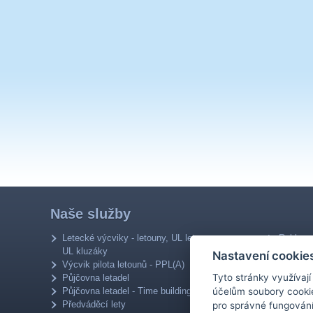
Naše služby
Letecké výcviky - letouny, UL letouny,
Reklamn
UL kluzáky
Fotograf
Nastavení cookie
Výcvik pilota letounů - PPL(A)
Aerotaxi
Tyto stránky využívaj
Půjčovna letadel
Prodej l
Půjčovna letadel - Time building
Poraden
účelům soubory cookie
Předváděcí lety
Přeškole
pro správné fungování