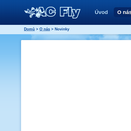
Úvod
O ná
Domů
>
O nás
> Novinky