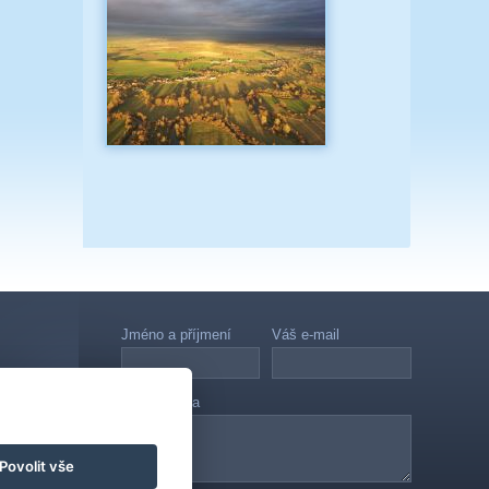
Jméno a příjmení
Váš e-mail
Vaše zpráva
Povolit vše