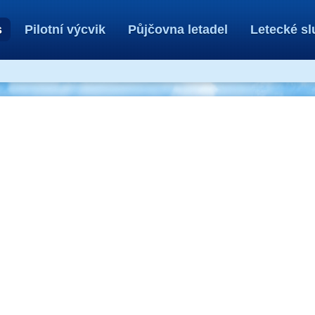
s
Pilotní výcvik
Půjčovna letadel
Letecké sl