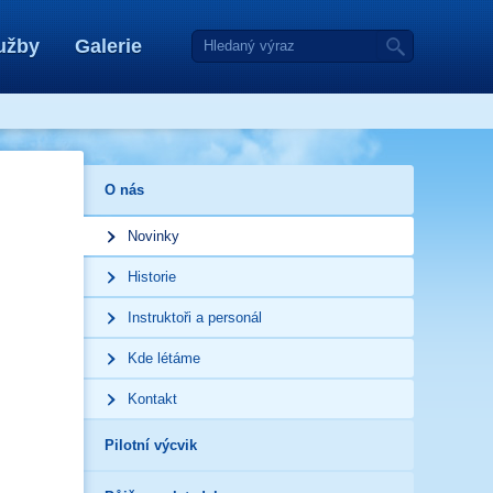
užby
Galerie
O nás
Novinky
Historie
Instruktoři a personál
Kde létáme
Kontakt
Pilotní výcvik