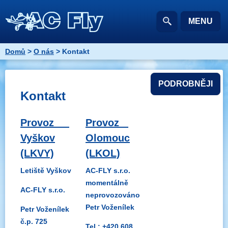
MENU
Domů
>
O nás
> Kontakt
PODROBNĚJI
Kontakt
Provoz
Provoz
Vyškov
Olomouc
(LKVY)
(LKOL)
Letiště Vyškov
AC-FLY s.r.o.
momentálně
AC-FLY s.r.o.
neprovozováno
Petr Voženílek
Petr Voženílek
č.p. 725
Tel.: +420
608