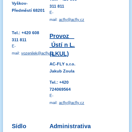
Vyškov-
311 811
Předměstí 68201
E-
mail:
acfly@acfly.cz
Tel.: +420 608
Provoz
311 811
Ústí n L.
E-
(LKUL)
mail:
vozenilek@acfly.cz
AC-FLY s.r.o.
Jakub Zoula
Tel.: +420
724069564
E-
mail:
acfly@acfly.cz
Sídlo
Administrativa