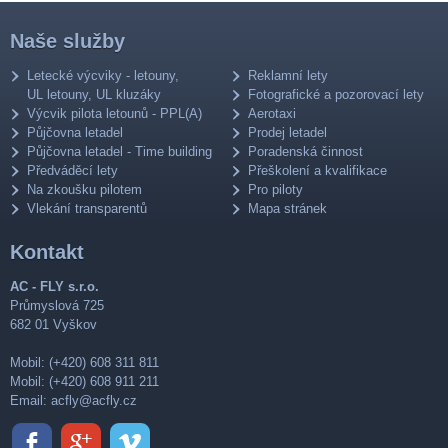
Naše služby
Letecké výcviky - letouny,
Reklamní lety
UL letouny, UL kluzáky
Fotografické a pozorovací lety
Výcvik pilota letounů - PPL(A)
Aerotaxi
Půjčovna letadel
Prodej letadel
Půjčovna letadel - Time building
Poradenská činnost
Předváděcí lety
Přeškolení a kvalifikace
Na zkoušku pilotem
Pro piloty
Vlekání transparentů
Mapa stránek
Kontakt
AC - FLY s.r.o.
Průmyslová 725
682 01 Vyškov
Mobil: (+420) 608 311 811
Mobil: (+420) 608 911 211
Email:
acfly@acfly.cz