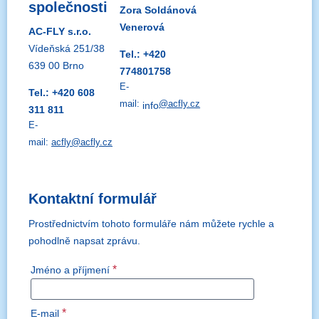
společnosti
Zora Soldánová
Venerová
AC-FLY s.r.o.
Vídeňská 251/38
Tel.: +420
639 00 Brno
774801758
E-
Tel.: +420 608
mail:
@acfly.cz
info
311 811
E-
mail:
acfly@acfly.cz
Kontaktní formulář
Prostřednictvím tohoto formuláře nám můžete rychle a
pohodlně napsat zprávu.
*
Jméno a příjmení
*
E-mail