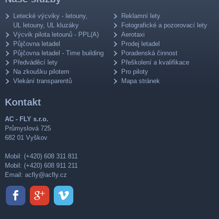
Letecké výcviky - letouny,
Reklamní lety
UL letouny, UL kluzáky
Fotografické a pozorovací lety
Výcvik pilota letounů - PPL(A)
Aerotaxi
Půjčovna letadel
Prodej letadel
Půjčovna letadel - Time building
Poradenská činnost
Předváděcí lety
Přeškolení a kvalifikace
Na zkoušku pilotem
Pro piloty
Vlekání transparentů
Mapa stránek
Kontakt
AC - FLY s.r.o.
Průmyslová 725
682 01 Vyškov
Mobil: (+420) 608 311 811
Mobil: (+420) 608 911 211
Email:
acfly@acfly.cz