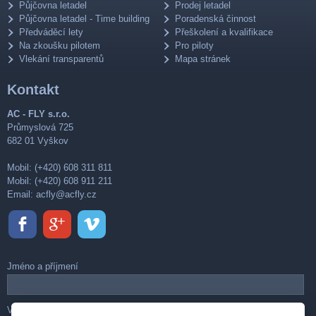
Půjčovna letadel
Prodej letadel
Půjčovna letadel - Time building
Poradenská činnost
Předváděcí lety
Přeškolení a kvalifikace
Na zkoušku pilotem
Pro piloty
Vlekání transparentů
Mapa stránek
Kontakt
AC - FLY s.r.o.
Průmyslová 725
682 01 Vyškov
Mobil: (+420) 608 311 811
Mobil: (+420) 608 911 211
Email:
acfly@acfly.cz
Jméno a příjmení
Váš e-mail