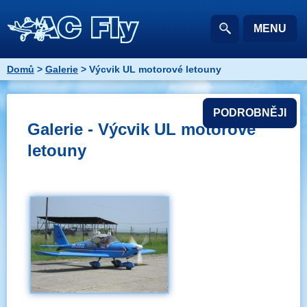
MENU
Domů
>
Galerie
> Výcvik UL motorové letouny
PODROBNĚJI
Galerie - Výcvik UL motorové
letouny