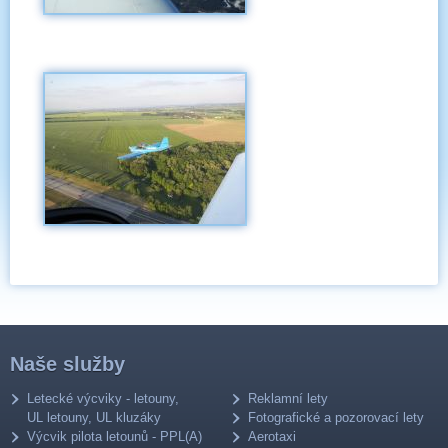
Naše služby
Letecké výcviky - letouny,
Reklamní lety
UL letouny, UL kluzáky
Fotografické a pozorovací lety
Výcvik pilota letounů - PPL(A)
Aerotaxi