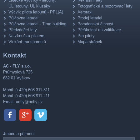
Letecké výcviky - letouny,
Reklamní lety
UL letouny, UL kluzáky
Fotografické a pozorovací lety
Výcvik pilota letounů - PPL(A)
Aerotaxi
Půjčovna letadel
Prodej letadel
Půjčovna letadel - Time building
Poradenská činnost
Předváděcí lety
Přeškolení a kvalifikace
Na zkoušku pilotem
Pro piloty
Vlekání transparentů
Mapa stránek
Kontakt
AC - FLY s.r.o.
Průmyslová 725
682 01 Vyškov
Mobil: (+420) 608 311 811
Mobil: (+420) 608 911 211
Email:
acfly@acfly.cz
Jméno a příjmení