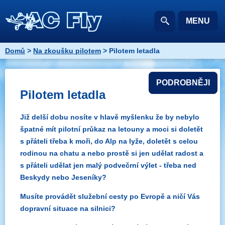
MENU
Domů
>
Na zkoušku pilotem
> Pilotem letadla
PODROBNĚJI
Pilotem letadla
Již delší dobu nosíte v hlavě myšlenku že by nebylo
špatné mít pilotní průkaz na letouny a moci si doletět
s přáteli třeba k moři, do Alp na lyže, doletět s celou
rodinou na chatu a nebo prostě si jen udělat radost a
s přáteli udělat jen malý podvečrní výlet - třeba ned
Beskydy nebo Jeseníky?
Musíte provádět služební cesty po Evropě a ničí Vás
dopravní situace na silnici?