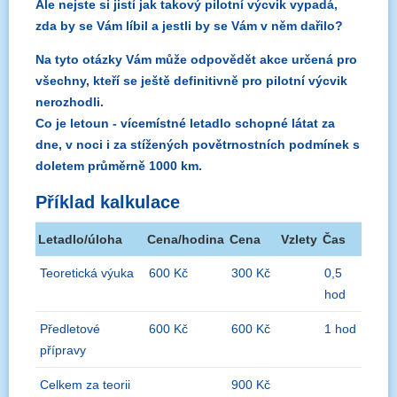
Ale nejste si jistí jak takový pilotní výcvik vypadá,
zda by se Vám líbil a jestli by se Vám v něm dařilo?
Na tyto otázky Vám může odpovědět akce určená pro
všechny, kteří se ještě definitivně pro pilotní výcvik
nerozhodli.
Co je letoun - vícemístné letadlo schopné látat za
dne, v noci i za stížených povětrnostních podmínek s
doletem průměrně 1000 km.
Příklad kalkulace
Letadlo/úloha
Cena/hodina
Cena
Vzlety
Čas
Teoretická výuka
600 Kč
300 Kč
0,5
hod
Předletové
600 Kč
600 Kč
1 hod
přípravy
Celkem za teorii
900 Kč