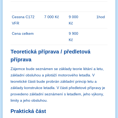
Cessna C172
7 000 Kč
9 000
1hod
VFR
Kč
Cena celkem
9 900
Kč
Teoretická příprava / předletová
příprava
Zájemce bude seznámen se základy teorie létání a letu,
základní obsluhou a pilotáží motorového letadla. V
teoretické části bude probrán základní princip letu a
základy konstrukce letadla. V části předletové přípravy je
provedeno základní seznámení s letadlem, jeho výkony,
limity a jeho obsluhou.
Praktická část