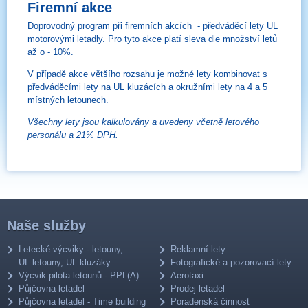
Firemní akce
Doprovodný program při firemních akcích - předváděcí lety UL
motorovými letadly. Pro tyto akce platí sleva dle množství letů
až o - 10%.
V případě akce většího rozsahu je možné lety kombinovat s
předváděcími lety na UL kluzácích a okružními lety na 4 a 5
místných letounech.
Všechny lety jsou kalkulovány a uvedeny včetně letového
personálu a 21% DPH.
Naše služby
Letecké výcviky - letouny,
Reklamní lety
UL letouny, UL kluzáky
Fotografické a pozorovací lety
Výcvik pilota letounů - PPL(A)
Aerotaxi
Půjčovna letadel
Prodej letadel
Půjčovna letadel - Time building
Poradenská činnost