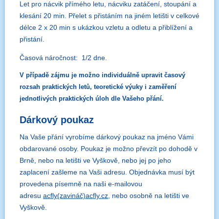
Let pro nácvik přímého letu, nácviku zatáčení, stoupání a
klesání 20 min. Přelet s přistáním na jiném letišti v celkové
délce 2 x 20 min s ukázkou vzletu a odletu a přiblížení a
přistání.
Časová náročnost: 1/2 dne.
V případě zájmu je možno individuálně upravit časový
rozsah praktických letů, teoretické výuky i zaměření
jednotlivých praktických úloh dle Vašeho přání.
Dárkový poukaz
Na Vaše přání vyrobíme dárkový poukaz na jméno Vámi
obdarované osoby. Poukaz je možno převzít po dohodě v
Brně, nebo na letišti ve Vyškově, nebo jej po jeho
zaplacení zašleme na Vaši adresu. Objednávka musí být
provedena písemně na naši e-mailovou
adresu
acfly(zavináč)acfly.cz
, nebo osobně na letišti ve
Vyškově.