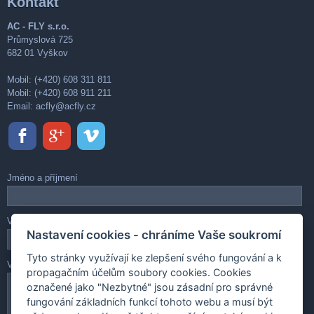
Kontakt
AC - FLY s.r.o.
Průmyslová 725
682 01 Vyškov
Mobil: (+420) 608 311 811
Mobil: (+420) 608 911 211
Email:
acfly@acfly.cz
Jméno a příjmení
Váš e-mail
Nastavení cookies - chráníme Vaše soukromí
Tyto stránky využívají ke zlepšení svého fungování a k
Vaše zpráva
propagačním účelům soubory cookies. Cookies
označené jako "Nezbytné" jsou zásadní pro správné
fungování základních funkcí tohoto webu a musí být