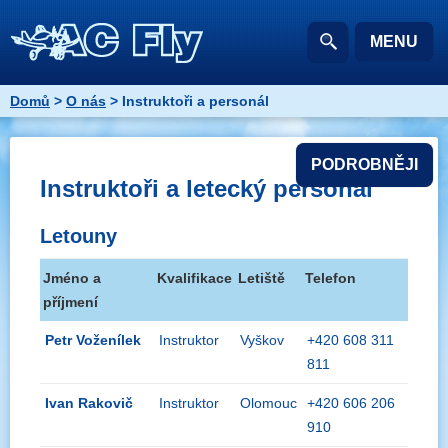
MENU
Domů
>
O nás
> Instruktoři a personál
PODROBNĚJI
Instruktoři a letecký personál
Letouny
Jméno a
Kvalifikace
Letiště
Telefon
příjmení
Petr Voženílek
Instruktor
Vyškov
+420 608 311
811
Ivan Rakovič
Instruktor
Olomouc
+420 606 206
910