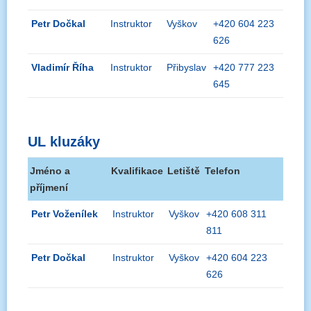
Petr Dočkal
Instruktor
Vyškov
+420 604 223
626
Vladimír Říha
Instruktor
Přibyslav
+420 777 223
645
UL kluzáky
Jméno a
Kvalifikace
Letiště
Telefon
příjmení
Petr Voženílek
Instruktor
Vyškov
+420 608 311
811
Petr Dočkal
Instruktor
Vyškov
+420 604 223
626