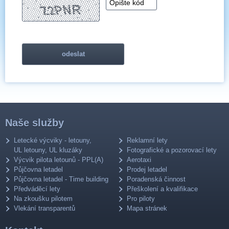
Naše služby
Letecké výcviky - letouny,
Reklamní lety
UL letouny, UL kluzáky
Fotografické a pozorovací lety
Výcvik pilota letounů - PPL(A)
Aerotaxi
Půjčovna letadel
Prodej letadel
Půjčovna letadel - Time building
Poradenská činnost
Předváděcí lety
Přeškolení a kvalifikace
Na zkoušku pilotem
Pro piloty
Vlekání transparentů
Mapa stránek