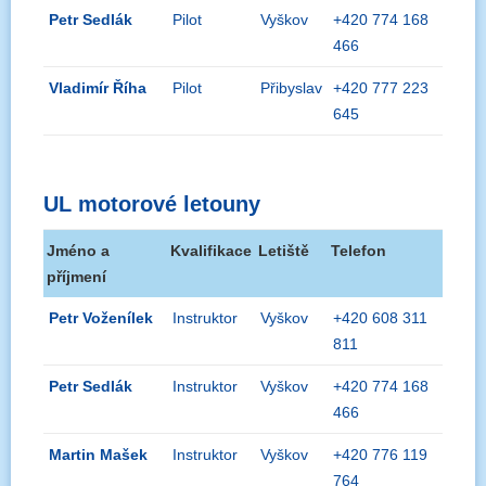
Petr Sedlák
Pilot
Vyškov
+420 774 168
466
Vladimír Říha
Pilot
Přibyslav
+420 777 223
645
UL motorové letouny
Jméno a
Kvalifikace
Letiště
Telefon
příjmení
Petr Voženílek
Instruktor
Vyškov
+420 608 311
811
Petr Sedlák
Instruktor
Vyškov
+420 774 168
466
Martin Mašek
Instruktor
Vyškov
+420 776 119
764