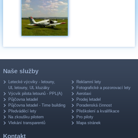
Naše služby
Letecké výcviky - letouny,
Reklamní lety
UL letouny, UL kluzáky
Fotografické a pozorovací lety
Výcvik pilota letounů - PPL(A)
Aerotaxi
Půjčovna letadel
Prodej letadel
Půjčovna letadel - Time building
Poradenská činnost
Předváděcí lety
Přeškolení a kvalifikace
Na zkoušku pilotem
Pro piloty
Vlekání transparentů
Mapa stránek
Kontakt