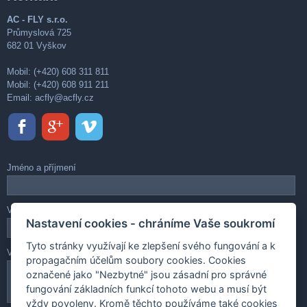
AC - FLY s.r.o.
Průmyslová 725
682 01 Vyškov
Mobil: (+420) 608 311 811
Mobil: (+420) 608 911 211
Email:
acfly@acfly.cz
Jméno a příjmení
Váš e-mail
Nastavení cookies - chráníme Vaše soukromí
Tyto stránky využívají ke zlepšení svého fungování a k
Vaše zpráva
propagačním účelům soubory cookies. Cookies
označené jako "Nezbytné" jsou zásadní pro správné
fungování základních funkcí tohoto webu a musí být
vždy povoleny. Kromě těchto používáme také cookies