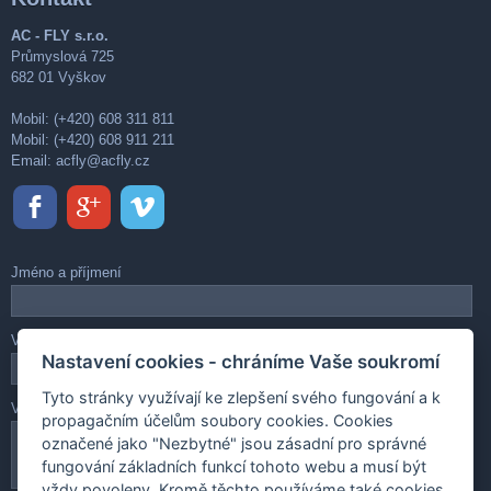
AC - FLY s.r.o.
Průmyslová 725
682 01 Vyškov
Mobil: (+420) 608 311 811
Mobil: (+420) 608 911 211
Email:
acfly@acfly.cz
Jméno a příjmení
Váš e-mail
Nastavení cookies - chráníme Vaše soukromí
Tyto stránky využívají ke zlepšení svého fungování a k
Vaše zpráva
propagačním účelům soubory cookies. Cookies
označené jako "Nezbytné" jsou zásadní pro správné
fungování základních funkcí tohoto webu a musí být
vždy povoleny. Kromě těchto používáme také cookies