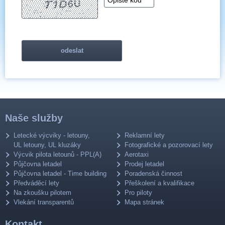
Naše služby
Letecké výcviky - letouny,
Reklamní lety
UL letouny, UL kluzáky
Fotografické a pozorovací lety
Výcvik pilota letounů - PPL(A)
Aerotaxi
Půjčovna letadel
Prodej letadel
Půjčovna letadel - Time building
Poradenská činnost
Předváděcí lety
Přeškolení a kvalifikace
Na zkoušku pilotem
Pro piloty
Vlekání transparentů
Mapa stránek
Kontakt