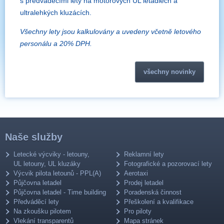
s předváděcími lety na motorových UL letadlech a
ultralehkých kluzácích.
Všechny lety jsou kalkulovány a uvedeny včetně letového
personálu a 20% DPH.
všechny novinky
Naše služby
Letecké výcviky - letouny,
Reklamní lety
UL letouny, UL kluzáky
Fotografické a pozorovací lety
Výcvik pilota letounů - PPL(A)
Aerotaxi
Půjčovna letadel
Prodej letadel
Půjčovna letadel - Time building
Poradenská činnost
Předváděcí lety
Přeškolení a kvalifikace
Na zkoušku pilotem
Pro piloty
Vlekání transparentů
Mapa stránek