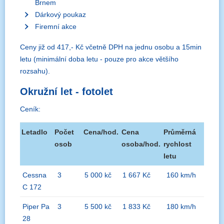
Brnem
Dárkový poukaz
Firemní akce
Ceny již od 417,- Kč včetně DPH na jednu osobu a 15min
letu (minimální doba letu - pouze pro akce většího
rozsahu).
Okružní let - fotolet
Ceník:
Letadlo
Počet
Cena/hod.
Cena
Průměrná
osob
osoba/hod.
rychlost
letu
Cessna
3
5 000 kč
1 667 Kč
160 km/h
C 172
Piper Pa
3
5 500 kč
1 833 Kč
180 km/h
28