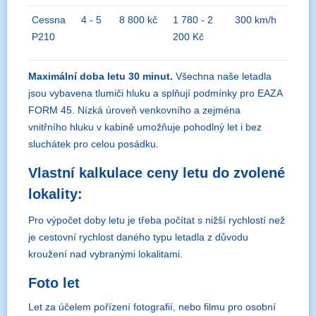
Cessna
4 - 5
8 800 kč
1 780 - 2
300 km/h
P210
200 Kč
Maximální doba letu 30 minut.
Všechna naše letadla
jsou vybavena tlumiči hluku a splňují podmínky pro EAZA
FORM 45. Nízká úroveň venkovního a zejména
vnitřního hluku v kabině umožňuje pohodlný let i bez
sluchátek pro celou posádku.
Vlastní kalkulace ceny letu do zvolené
lokality:
Pro výpočet doby letu je třeba počítat s nižší rychlostí než
je cestovní rychlost daného typu letadla z důvodu
kroužení nad vybranými lokalitami.
Foto let
Let za účelem pořízení fotografií, nebo filmu pro osobní