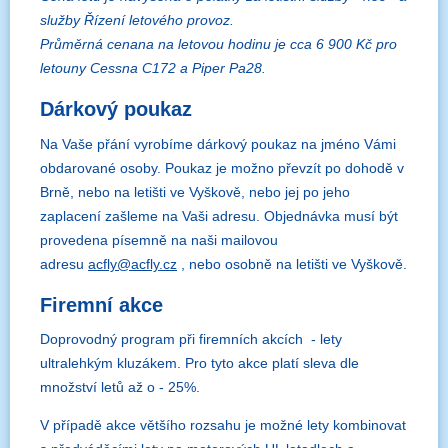
služby Řízení letového provoz.
Průměrná cenana na letovou hodinu je cca 6 900 Kč pro
letouny Cessna C172 a Piper Pa28.
Dárkový poukaz
Na Vaše přání vyrobíme dárkový poukaz na jméno Vámi
obdarované osoby. Poukaz je možno převzít po dohodě v
Brně, nebo na letišti ve Vyškově, nebo jej po jeho
zaplacení zašleme na Vaši adresu. Objednávka musí být
provedena písemně na naši mailovou
adresu
acfly@acfly.cz
, nebo osobně na letišti ve Vyškově.
Firemní akce
Doprovodný program při firemních akcích - lety
ultralehkým kluzákem. Pro tyto akce platí sleva dle
množství letů až o - 25%.
V případě akce většího rozsahu je možné lety kombinovat