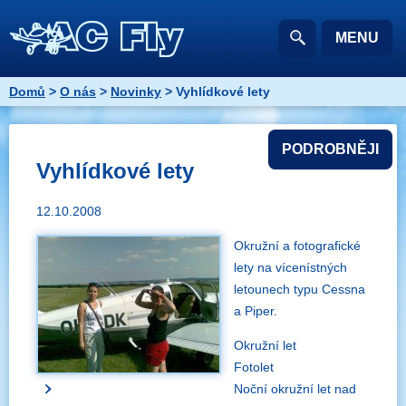
MENU
Domů
>
O nás
>
Novinky
> Vyhlídkové lety
PODROBNĚJI
Vyhlídkové lety
12.10.2008
Okružní a fotografické
lety na vícenístných
letounech typu Cessna
a Piper.
Okružní let
Fotolet
Noční okružní let nad