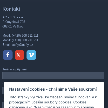
Kontakt
AC - FLY s.r.o.
Průmyslová 725
682 01 Vyškov
Mobil: (+420) 608 311 811
Mobil: (+420) 608 911 211
Email:
acfly@acfly.cz
Jméno a příjmení
Váš e-mail
Nastavení cookies - chráníme Vaše soukromí
Tyto stránky využívají ke zlepšení svého fungování a k
Vaše zpráva
propagačním účelům soubory cookies. Cookies
označené jako "Nezbytné" jsou zásadní pro správné