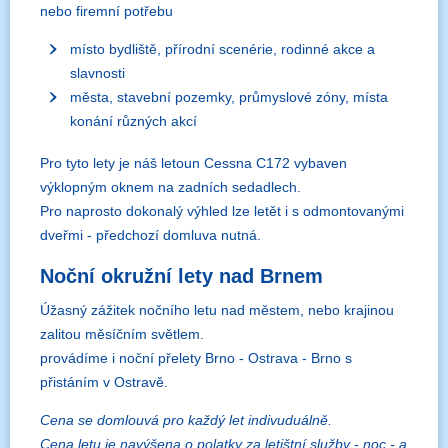
nebo firemní potřebu
místo bydliště, přírodní scenérie, rodinné akce a
slavnosti
města, stavební pozemky, průmyslové zóny, místa
konání různých akcí
Pro tyto lety je náš letoun Cessna C172 vybaven
výklopným oknem na zadních sedadlech.
Pro naprosto dokonalý výhled lze letět i s odmontovanými
dveřmi - předchozí domluva nutná.
Noční okružní lety nad Brnem
Úžasný zážitek nočního letu nad městem, nebo krajinou
zalitou měsíčním světlem.
provádíme i noční přelety Brno - Ostrava - Brno s
přistáním v Ostravě.
Cena se domlouvá pro každý let indivuduálně.
Cena letu je navýšena o polatky za letištní služby - noc - a