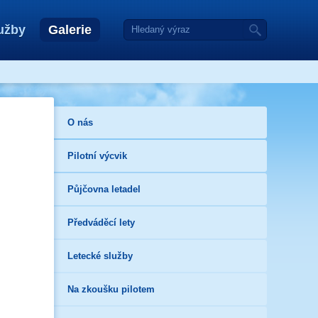
užby
Galerie
O nás
Pilotní výcvik
Půjčovna letadel
Předváděcí lety
Letecké služby
Na zkoušku pilotem