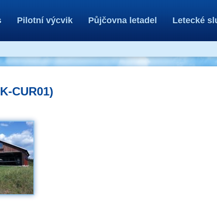
s
Pilotní výcvik
Půjčovna letadel
Letecké sl
OK-CUR01)